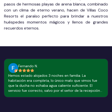
pasos de hermosas playas de arena blanca, combinado
con un clima de eterno verano, hacen de Villas Coco
Resorts el paraíso perfecto para brindar a nuestros
huéspedes momentos mágicos y llenos de grandes
recuerdos eternos.
Fernando N.
Hemos estado alojados 3 noches en familia. La
habitación era completa, lo único malo que vimos fue
que la ducha no echaba agua caliente suficiente. El
servicio fue correcto, salvo por el señor de la recepción
de la tarde que tuvo varios detalles desagradables
durante nuestra estancia, además se ser un poco borde.
El desayuno era muy completo, tostadas, fruta, café y
zumo. La ubicación es algo alejada de la zona centro de